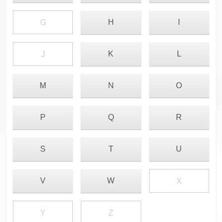
H
I
G
K
L
J
M
N
O
P
Q
R
S
T
U
V
W
X
Y
Z