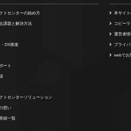
クトセンターの始め方
本サイト
る課題と解決方法
コピーラ
運営者情
上・DX推進
プライバ
webで
ポート
談
クトセンターソリューション
の想い
実績一覧