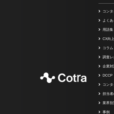
コンタ
よくあ
用語集
CX向
コラム
調査レ
企業対
DCCP
コンタ
担当者
業界別
事例