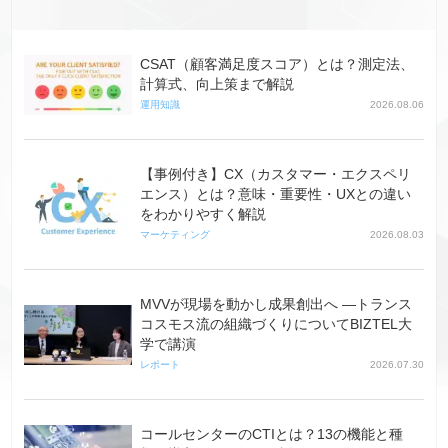
CSAT（顧客満足度スコア）とは？測定法、
計算式、向上策まで解説
運用知識
2026.08.06
【事例付き】CX（カスタマー・エクスペリ
エンス）とは？意味・重要性・UXとの違い
をわかりやすく解説
マーケティング
2026.08.03
MVVが現場を動かし成果創出へ ―トランス
コスモス流の組織づくりについてBIZTEL大
学で講演
レポート
2026.07.30
コールセンターのCTIとは？13の機能と種