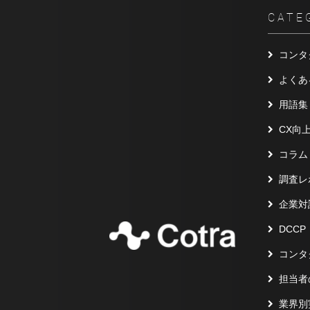
CATE
コンタ
よくあ
用語集
CX向
コラム
調査レ
企業対
DCCP
コンタ
担当者
業界別