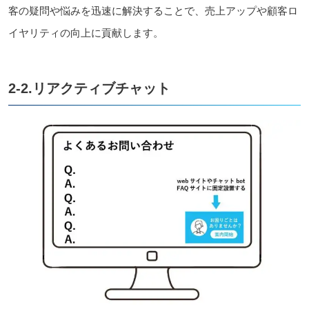
客
の
疑問
や
悩
みを
迅速
に
解決
することで、
売上
アップや
顧客
ロ
イヤリティの
向上
に
貢献
します。
2-2.リアクティブチャット