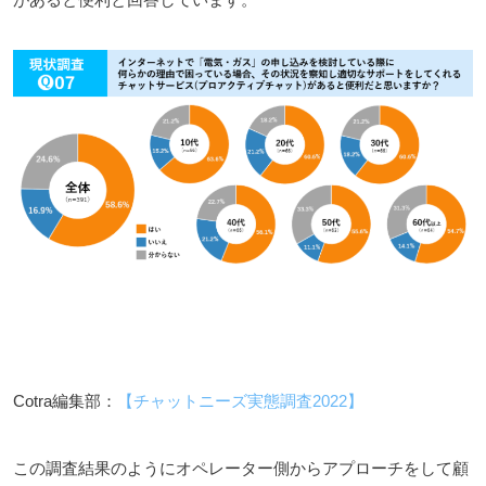
Cotra編集部：
【チャットニーズ実態調査2022】
この調査
結果のように
オペレ
ー
タ
ー側
からアプロ
ー
チをして
顧