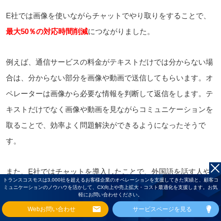
E社では画像を使いながらチャットでやり取りをすることで、
最大50％の対応時間削減
につながりました。
例えば、通信サービスの料金がテキストだけでは分からない場
合は、分からない部分を画像や動画で送信してもらいます。オ
ペレーターは画像から必要な情報を判断して返信をします。テ
キストだけでなく画像や動画を見ながらコミュニケーションを
取ることで、効率よく問題解決ができるようになったそうで
す。
また、E社ではチャットを導入したことで、外国語を話す人や
トランスコスモスは3,000社を超えるお客様企業のオペレーションを支援してきた実績と、顧客コ
電話が苦手な人とも効率よくコミュニケーションが取れるよう
ミュニケーションのノウハウを活かして、CX向上や売上拡大・コスト最適化を支援します。お気
軽にお問い合わせください。
になったと感じています。
Webお問い合わせ
サービスページを見る