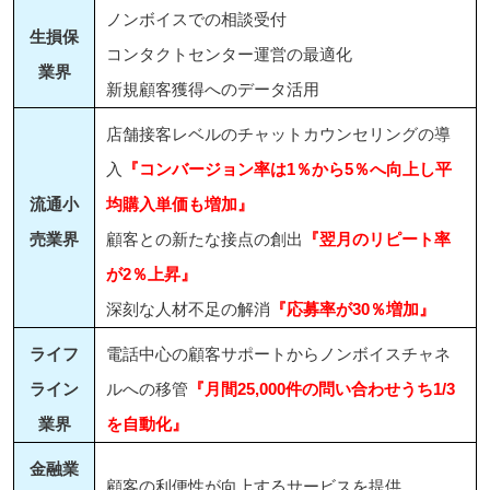
ノンボイスでの相談受付
生損保
コンタクトセンター運営の最適化
業界
新規顧客獲得へのデータ活用
店舗接客レベルのチャットカウンセリングの導
入
『コンバージョン率は1％から5％へ向上し平
流通小
均購入単価も増加』
売業界
顧客との新たな接点の創出
『翌月のリピート率
が2％上昇』
深刻な人材不足の解消
『応募率が30％増加』
ライフ
電話中心の顧客サポートからノンボイスチャネ
ライン
ルへの移管
『月間25,000件の問い合わせうち1/3
業界
を自動化』
金融業
顧客の利便性が向上するサービスを提供