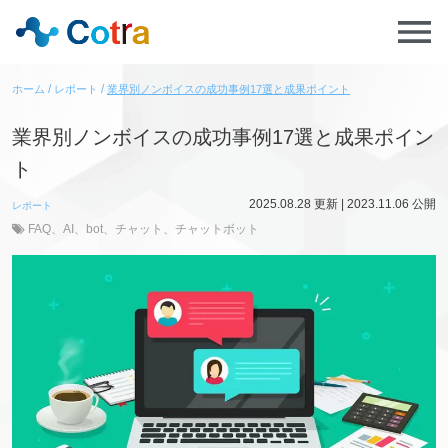
ホーム
レポート
業界別ノンボイスの成功事例17選と成果ポイント
業界別ノンボイスの成功事例17選と成果ポイン
ト
2025.08.28
更新 |
2023.11.06
公開
レポート
FAQ
、
AI
、
bot
、
チャット
、
チャットボット