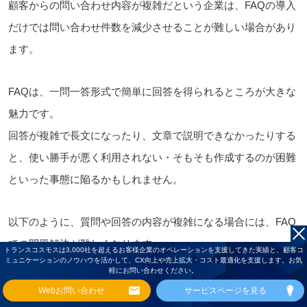
顧客からの問い合わせ内容が複雑だという企業は、FAQの導入
だけでは問い合わせ件数を減少させることが難しい場合があり
ます。
FAQは、一問一答形式で簡単に回答を得られるところが大きな
魅力です。
回答が複雑で長文になったり、文章で説明できなかったりする
と、使い勝手が悪く利用されない・そもそも作成するのが困難
といった事態に陥るかもしれません。
以下のように、質問や回答の内容が複雑になる場合には、FAQ
での問題解決が難しくなります。
トランスコスモスは3,000社を超えるお客様企業のオペレーションを支援してきた実績と、顧客コ
ミュニケーションのノウハウを活かして、CX向上や売上拡大・コスト最適化を支援します。お気
軽にお問い合わせください。
Webお問い合わせ
サービスページを見る
・いくつもの手順を説明しなければならない場合