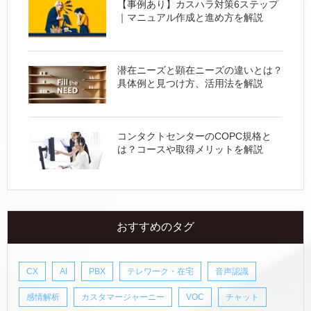
【事例あり】カスハラ対策6ステップ
｜マニュアル作成と進め方を解説
潜在ニーズと顕在ニーズの違いとは？
具体例と見つけ方、活用法を解説
コンタクトセンターのCOPC規格と
は？コースや取得メリットを解説
おすすめのタグ
CX
AI
PBX
テレワーク・在宅
音声認識
感情解析
カスタマージャーニー
VOC
チャット