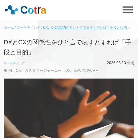
ホーム
マーケティング
DXとCXの関係性をひと言で表すとすれば「手段と目的」
DXとCXの関係性をひと言で表すとすれば「手
段と目的」
2025.03.13
公開
マーケティング
AI
、
CX
、
カスタマージャーニー
、
DX
、
顧客管理/CRM