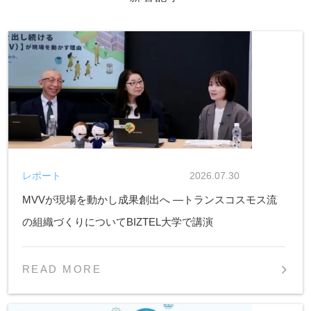
レポート
2026.07.30
MVVが現場を動かし成果創出へ ―トランスコスモス流
の組織づくりについてBIZTEL大学で講演
READ MORE