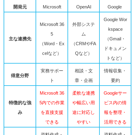
開発元
Microsoft
OpenAI
Google
Google Wor
Microsoft 36
外部システ
kspace
5
ム
主な連携先
（Gmail・
（Word・Ex
（CRMやFA
ドキュメン
celなど）
Qなど）
トなど）
実務サポー
相談・文
情報収集・
得意分野
ト
章・企画
要約
Microsoft 36
柔軟な連携
Googleサー
特徴的な強
5内での作業
や幅広い用
ビス内の情
み
を直接支援
途に対応し
報を整理・
できる
やすい
活用できる
資料作成・
資料作成・