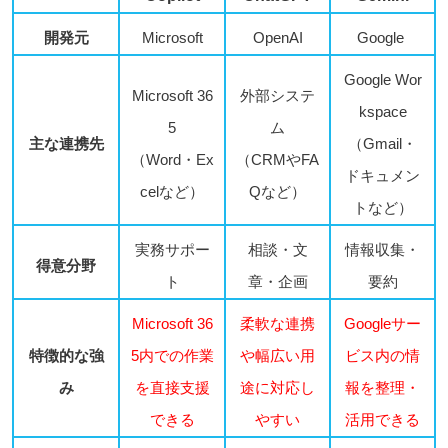
開発元
Microsoft
OpenAI
Google
Google Wor
Microsoft 36
外部システ
kspace
5
ム
主な連携先
（Gmail・
（Word・Ex
（CRMやFA
ドキュメン
celなど）
Qなど）
トなど）
実務サポー
相談・文
情報収集・
得意分野
ト
章・企画
要約
Microsoft 36
柔軟な連携
Googleサー
特徴的な強
5内での作業
や幅広い用
ビス内の情
み
を直接支援
途に対応し
報を整理・
できる
やすい
活用できる