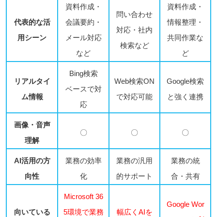
資料作成・
資料作成・
問い合わせ
代表的な活
会議要約・
情報整理・
対応・社内
用シーン
メール対応
共同作業な
検索など
など
ど
Bing検索
リアルタイ
Web検索ON
Google検索
ベースで対
ム情報
で対応可能
と強く連携
応
画像・音声
〇
〇
〇
理解
AI活用の方
業務の効率
業務の汎用
業務の統
向性
化
的サポート
合・共有
Microsoft 36
Google Wor
向いている
5環境で業務
幅広くAIを