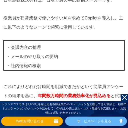
日本製鉄株式会社は、日本で最大手の鉄鋼メーカーです。
従業員が日常業務で使いやすいAIを求めてCopilotを導入し、主
に以下のようなシーンで頻繁に活用しています。
・会議内容の整理
・メールのやり取りの要約
・社内情報の検索
これによりどれだけ時間を削減できたかという従業員アンケー
トの結果を基に、
年間数万時間の業務効率化が見込める
と試算
しています。
トランスコスモスは3,000社を超えるお客様企業のオペレーションを支援してきた実績と、顧客コ
ミュニケーションのノウハウを活かして、CX向上や売上拡大・コスト最適化を支援します。お気
軽にお問い合わせください。
Webお問い合わせ
サービスページを見る
また定性的効果として、「意思決定が高度化できた」などの好