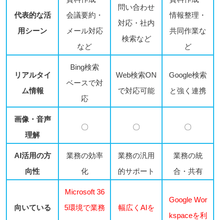
問い合わせ
代表的な活
会議要約・
情報整理・
対応・社内
用シーン
メール対応
共同作業な
検索など
など
ど
Bing検索
リアルタイ
Web検索ON
Google検索
ベースで対
ム情報
で対応可能
と強く連携
応
画像・音声
〇
〇
〇
理解
AI活用の方
業務の効率
業務の汎用
業務の統
向性
化
的サポート
合・共有
Microsoft 36
Google Wor
向いている
5環境で業務
幅広くAIを
kspaceを利