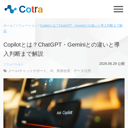
ホーム
ソリューション
Copilotとは？ChatGPT・Geminiとの違いと導入判断まで解
説
Copilotとは？ChatGPT・Geminiとの違いと導
入判断まで解説
2026.06.29
公開
ソリューション
メール/チャットサポート
、
AI
、
業務改善
、
データ活用