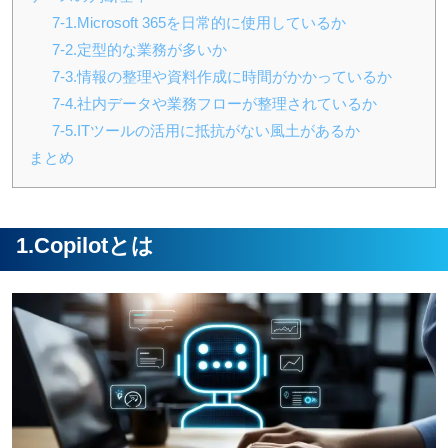
7-1.Microsoft 365を日常的に使用しているか
7-2.定型的な業務が多いか
7-3.情報の整理や資料作成に時間がかかっているか
7-4.社内データや業務フローが整理されているか
7-5.ITツールの活用に抵抗がない風土があるか
まとめ
1.Copilotとは