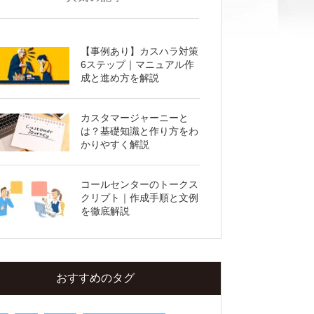
【事例あり】カスハラ対策
6ステップ｜マニュアル作
成と進め方を解説
カスタマージャーニーと
は？基礎知識と作り方をわ
1.コールセンター業務の「よくある問題」と
かりやすく解説
「改善策」一覧
2.コールセンター業務における「よくある問
コールセンターのトークス
題」5つ
クリプト｜作成手順と文例
を徹底解説
2-1.「応対品質」にバラつきがある
2-2.「顧客対応時間」が長すぎる
2-3.「稼働率」が適正ではない
おすすめのタグ
2-4.「一次完結率」が低い
2-5.オペレーターの「離職率」が高い