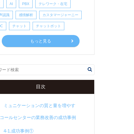
X
AI
PBX
テレワーク・在宅
3.コールセンター業務における「よくある問
声認識
感情解析
カスタマージャーニー
題」のベストな改善策5つ
OC
チャット
チャットボット
3-1.「応対品質」にバラつきがある→オペ
レーターにフィードバック・評価を行う
もっと見る
3-2.「顧客対応時間」が長すぎる→IVRと
スキル分けを導入する
3-3.「稼働率」が適正ではない→WFMシ
ステムを活用する
3-4.「一次完結率」が低い→FAQ集を作
目次
る・整理する
3-5.オペレーターの「離職率」が高い→コ
ミュニケーションの質と量を増やす
4.コールセンターの業務改善の成功事例
4-1.成功事例①