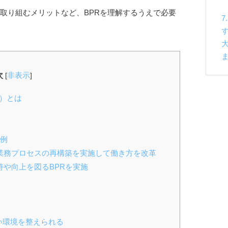
、取り組むメリットなど、BPRを理解するうえで必要
次
非表示
[
]
ing）とは
事例
的に業務プロセスの再構築を実施して働き方を改革
維持や向上を図るBPRを実施
すい環境を整えられる