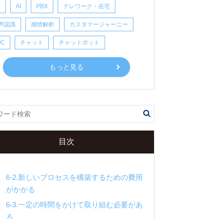
X
AI
PBX
テレワーク・在宅
.BPRに取り組む4つのメリット
声認識
感情解析
カスタマージャーニー
5-1.業務効率化を実現できる
OC
チャット
チャットボット
5-2.利益を最大化できる
もっと見る
5-3.従業員の負荷を軽減して働きやすい環
境を整えられる
5-4.新しいツールや技術を活用しやすくな
る
.BPRに取り組むときの注意点
目次
6-1.新しいプロセスが定着するまで従業員
に負担や手間がかかる
6-2.新しいプロセスを構築するための費用
がかかる
6-3.一定の時間をかけて取り組む必要があ
る