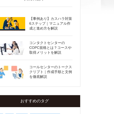
【事例あり】カスハラ対策
6ステップ｜マニュアル作
成と進め方を解説
コンタクトセンターの
COPC規格とは？コースや
.BPR（Business Process Re-engineering）
取得メリットを解説
とは
.BPRと業務改善の違い
コールセンターのトークス
.BPRに取り組むステップ
クリプト｜作成手順と文例
4.BPRに取り組んだ企業・自治体の成功事例
を徹底解説
4-1.事例1：株式会社大林組│全社的に業務
プロセスの再構築を実施して働き方を改
革
おすすめのタグ
4-2.事例2：福岡市│市民サービスの維持や
向上を図るBPRを実施