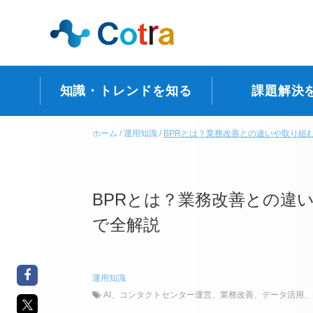
知識・トレンドを知る
課題解決
ホーム
運用知識
BPRとは？業務改善との違いや取り組
BPRとは？業務改善との違
で全解説
運用知識
AI
、
コンタクトセンター運営
、
業務改善
、
データ活用
、