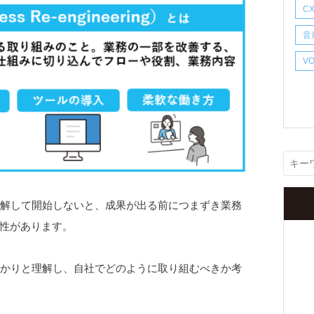
C
5
音
V
6
理解して開始しないと、成果が出る前につまずき業務
性があります。
っかりと理解し、自社でどのように取り組むべきか考