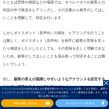
たとえば苦情や相談などの場面では、オペレーターが顧客との
対話の中で状況をヒアリングし、その文脈から相手のしてほし
いことを理解して、対応を行います。
しかしボイスボット（音声AI）の場合、ヒアリングを行うこと
は難しく、ボイスボット（音声AI）を相手に顧客が苦情を言っ
たり相談をしたりしたとしても、その意味を正しく理解できな
いため、顧客がしてほしいことを汲み取って対応することは難
しいでしょう。
但し、
顧客の答えが認識しやすいようなアナウンスを設定する
ことで、精度を向上させる
対策ができます。
トランスコスモスは3,000社を超えるお客様企業のオペレーションを支援してきた実績と、顧客コ
ミュニケーションのノウハウを活かして、CX向上や売上拡大・コスト最適化を支援します。お気
軽にお問い合わせください。
というのも、ボイスボット（音声AI）は、ある程度予測できる
Webお問い合わせ
サービスページを見る