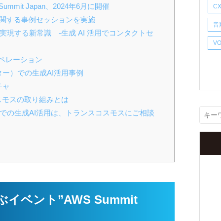
ummit Japan、2024年6月に開催
C
に関する事例セッションを実施
音
実現する新常識 -生成 AI 活用でコンタクトセ
1
V
S
オペレーション
ター）での生成AI活用事例
チャ
コスモスの取り組みとは
現
）での生成AI活用は、トランスコスモスにご相談
ン
ぶイベント”AWS Summit