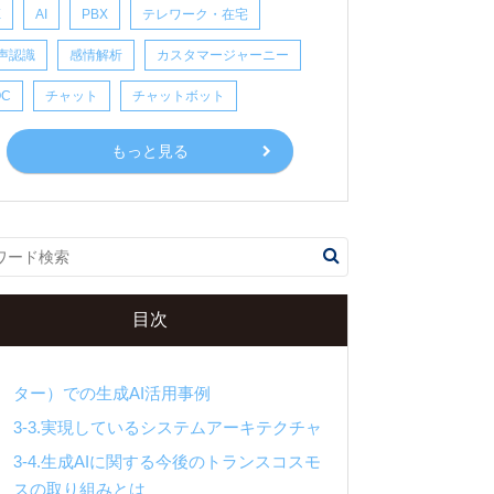
X
AI
PBX
テレワーク・在宅
声認識
感情解析
カスタマージャーニー
.日本最大の “AWS を学ぶイベント”AWS
OC
チャット
チャットボット
ummit Japan、2024年6月に開催
2.トランスコスモスも登壇、生成AI活用に関
もっと見る
する事例セッションを実施
3.【セッション抄録】トランスコスモスが実
する新常識 -生成 AI 活用でコンタクトセ
ターの高効率化と CX 向上-
3-1.顧客体験（CX）を高めるためのオペ
目次
レーション
3-2.コンタクトセンター（コールセン
ター）での生成AI活用事例
3-3.実現しているシステムアーキテクチャ
3-4.生成AIに関する今後のトランスコスモ
スの取り組みとは