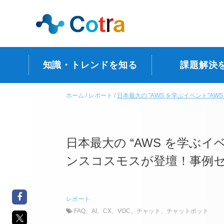
知識・トレンドを知る
課題解決
ホーム
レポート
日本最大の "AWS を学ぶイベント"AW
日本最大の “AWS を学ぶイベント
ンスコスモスが登壇！事例
レポート
FAQ
、
AI
、
CX
、
VOC
、
チャット
、
チャットボット