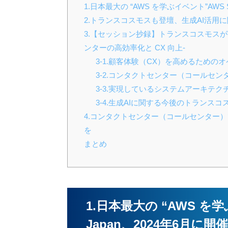
1.日本最大の “AWS を学ぶイベント”AWS S
2.トランスコスモスも登壇、生成AI活用
3.【セッション抄録】トランスコスモスが
ンターの高効率化と CX 向上-
3-1.顧客体験（CX）を高めるための
3-2.コンタクトセンター（コールセン
3-3.実現しているシステムアーキテク
3-4.生成AIに関する今後のトランス
4.コンタクトセンター（コールセンター
を
まとめ
1.日本最大の “AWS を学
Japan、2024年6月に開催