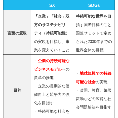
SX
SDGs
「企業」「社会」双
持続可能な世界
を目
方のサステナビリ
指す国際目標のこと
言葉の意味
ティ（持続可能性）
国連サミットで定め
の実現を目指し、事
られた2030年までの
業を変えていくこと
世界全体の目標
・
企業の持続可能な
ビジネスモデル
への
・
地球規模での持続
変革の推進
可能な社会
の実現
・企業の長期的な価
目的
・貧困、教育、気候
値向上と競争力の強
変動などの広範な社
化を目指す
会問題解決を目指す
・持続可能な社会を