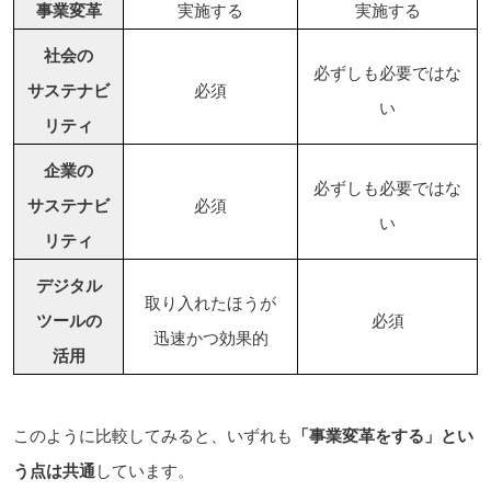
事業変革
実施する
実施する
社会の
必ずしも必要ではな
サステナビ
必須
い
リティ
企業の
必ずしも必要ではな
サステナビ
必須
い
リティ
デジタル
取り入れたほうが
ツールの
必須
迅速かつ効果的
活用
このように比較してみると、いずれも
「事業変革をする」とい
う点は共通
しています。