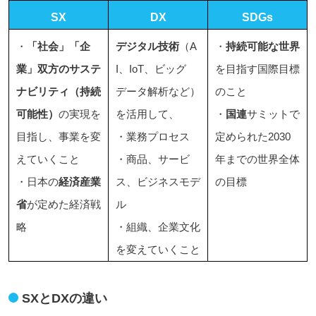
SX
DX
SDGs
・
「社会」「企
デジタル技術
（A
・
持続可能な世界
業」双方のサステ
I、IoT、ビッグ
を目指す国際目標
ナビリティ（持続
データ解析など）
のこと
可能性）
の実現を
を活用して、
・
国連
サミットで
目指し、事業を変
・業務プロセス
定められた2030
えていくこと
・商品、サービ
年までの世界全体
・日本の
経済産業
ス、ビジネスモデ
の目標
省
が定めた経済戦
ル
略
・組織、企業文化
を変えていくこと
SXとDXの違い