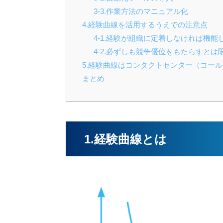
3-3.作業方法のマニュアル化
4.経験曲線を活用するうえでの注意点
4-1.経験が組織に定着しなければ機能
4-2.必ずしも競争優位をもたらすとは
5.経験曲線はコンタクトセンター（コー
まとめ
1.経験曲線とは