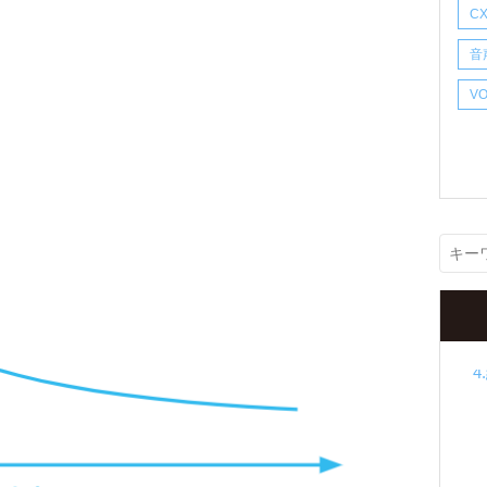
C
1
音
V