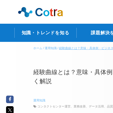
知識・トレンドを知る
課題解決
ホーム
運用知識
経験曲線とは？意味・具体例・ビジネ
経験曲線とは？意味・具体
く解説
運用知識
コンタクトセンター運営
、
業務改善
、
データ活用
、
品質