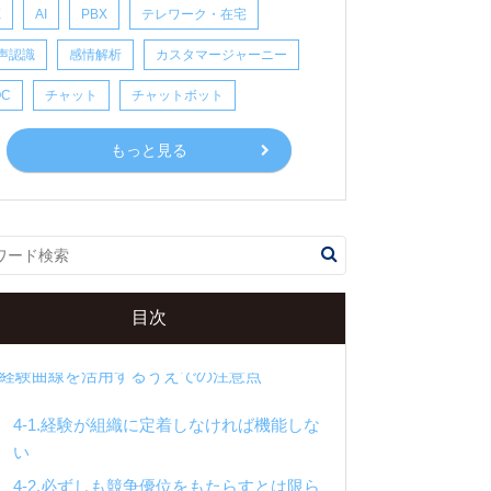
X
AI
PBX
テレワーク・在宅
.経験曲線とは
声認識
感情解析
カスタマージャーニー
1-1.経験曲線が発見された経緯
OC
チャット
チャットボット
1-2.経験曲線が発生する要因
1-3.経験曲線と似た用語との違い
もっと見る
2.経験曲線を活用することによる効果
3.経験曲線を加速させる3つの具体策
3-1.職務の専門化・分業化
3-2.自動化ツールの導入
目次
3-3.作業方法のマニュアル化
4.経験曲線を活用するうえでの注意点
4-1.経験が組織に定着しなければ機能しな
い
4-2.必ずしも競争優位をもたらすとは限ら