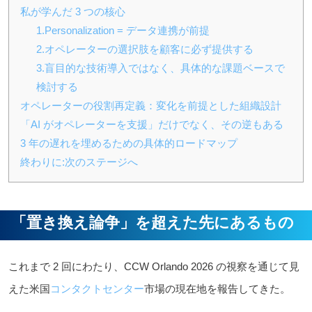
私が学んだ 3 つの核心
1.Personalization = データ連携が前提
2.オペレーターの選択肢を顧客に必ず提供する
3.盲目的な技術導入ではなく、具体的な課題ベースで
検討する
オペレーターの役割再定義：変化を前提とした組織設計
「AI がオペレーターを支援」だけでなく、その逆もある
3 年の遅れを埋めるための具体的ロードマップ
終わりに:次のステージへ
「置き換え論争」を超えた先にあるもの
これまで 2 回にわたり、CCW Orlando 2026 の視察を通じて見
えた米国
コンタクトセンター
市場の現在地を報告してきた。