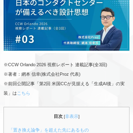
※CCW Orlando 2026 視察レポート 連載記事(全3回)
※著者：網本 信幸(株式会社Proz 代表)
※前回公開記事「第2回 米国CCが見据える「生成AI後」の実
装」は
こちら
目次
非表示
[
]
「置き換え論争」を超えた先にあるもの