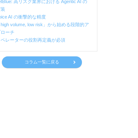
etBlue: 高リスク業界における Agentic AI の
実装
oice AI の衝撃的な精度
high volume, low risk」から始める段階的ア
プローチ
オペレーターの役割再定義が必須
コラム一覧に戻る