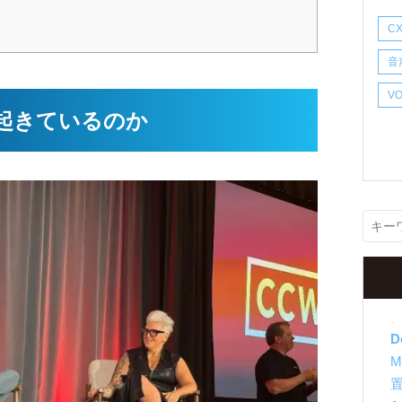
C
音
V
起きているのか
D
M