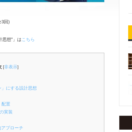
全3回)
計思想”」は
こちら
次
非表示
[
]
マン」にする設計思想
ト
I 配置
I の実装
段階的アプローチ