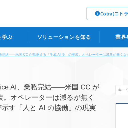
Cotra(コト
を学ぶ
ソリューションを知る
業界
、業務完結――米国 CC が見据える「生成 AI 後」の実装。オペレーターは減るが無くならない
ce AI、業務完結――米国 CC が
実装。オペレーターは減るが無く
e が示す「人と AI の協働」の現実