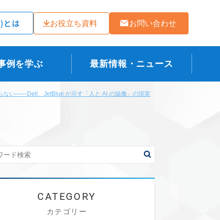
ラ)とは
お役立ち資料
お問い合わせ
事例を学ぶ
最新情報・ニュース
――Dell、JetBlue が示す「人と AI の協働」の現実
カテゴリー