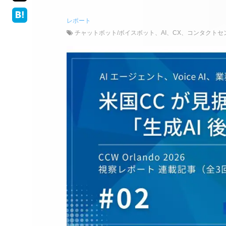
レポート
チャットボット/ボイスボット
、
AI
、
CX
、
コンタクトセ