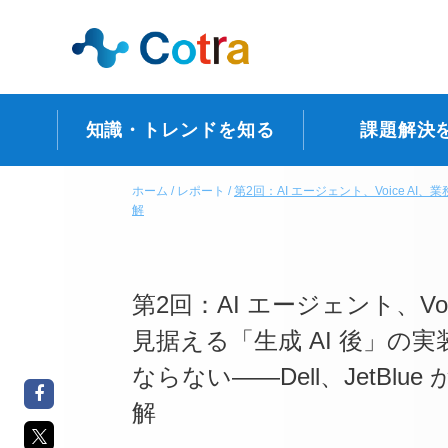
知識・トレンドを知る
課題解決
ホーム
レポート
第2回：AI エージェント、Voice AI
解
第2回：AI エージェント、Voi
見据える「生成 AI 後」の
ならない――Dell、JetBlu
解