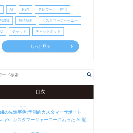
X
AI
PBX
テレワーク・在宅
声認識
感情解析
カスタマージャーニー
OC
チャット
チャットボット
もっと見る
「次のステージ」で何が起きているのか
目次
ell: オペレーターを「スーパーヒューマン」
にする設計思想
Dellの先進事例:予測的カスタマーサポート
acy’s: カスタマージャーニーに沿った AI 配
置