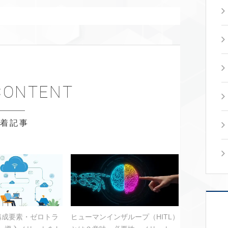
新着記事
？構成要素・ゼロトラ
ヒューマンインザループ（HITL）