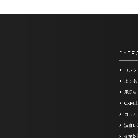
CATE
コンタ
よくあ
用語集
CX向
コラム
調査レ
企業対