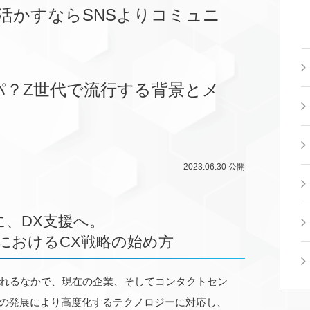
を活かすならSNSよりコミュニ
パ？Z世代で流行する背景とメ
2023.06.30
公開
に、DX支援へ。
におけるCX戦略の始め方
れるなかで、現在の企業、そしてコンタクトセン
Iの発展により高度化するテクノロジーに対応し、