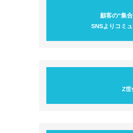
顧客の“集
SNSよりコミ
Z