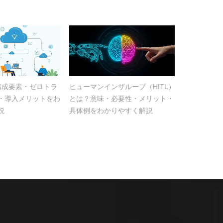
？構成要素・ゼロトラ
ヒューマンインザループ（HITL）
・導入メリットをわ
とは？意味・必要性・メリット・
説
具体例をわかりやすく解説