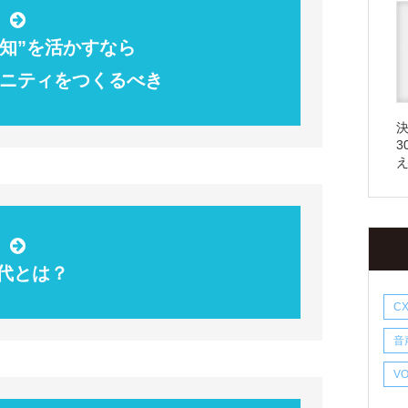
合知”を活かすなら
ュニティをつくるべき
3
世代とは？
C
音
V