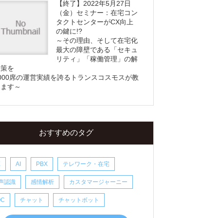
【終了】2022年5月27日
（金）セミナー：在宅コン
タクトセンターがCX向上
の鍵に!?
～その理由、そして在宅化
最大の障壁である「セキュ
リティ」「稼働管理」の解
決策を
000席の運営実績を誇るトランスコスモスが教
えます～
おすすめのタグ
X
AI
PBX
テレワーク・在宅
声認識
感情解析
カスタマージャーニー
OC
チャット
チャットボット