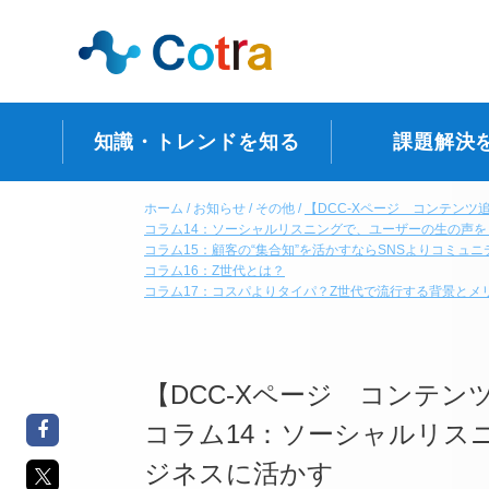
知識・トレンドを知る
課題解決
ホーム
お知らせ
その他
【DCC-Xページ コンテンツ
コラム14：ソーシャルリスニングで、ユーザーの生の声
コラム15：顧客の“集合知”を活かすならSNSよりコミュ
コラム16：Z世代とは？
コラム17：コスパよりタイパ？Z世代で流行する背景とメ
【DCC-Xページ コンテン
コラム14：ソーシャルリス
ジネスに活かす