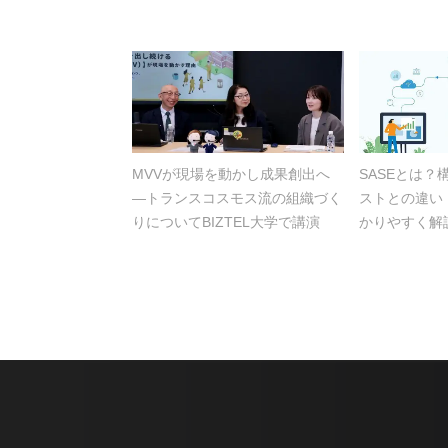
MVVが現場を動かし成果創出へ
SASEとは
―トランスコスモス流の組織づく
ストとの違い
りについてBIZTEL大学で講演
かりやすく解