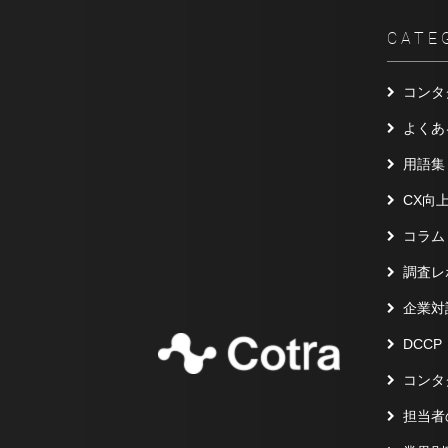
CATE
コンタ
よくあ
用語集
CX向
コラム
調査レ
企業対
DCCP
コンタ
担当者