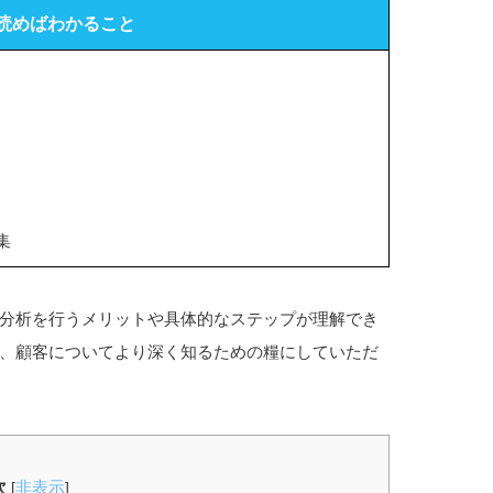
読めばわかること
集
分析を行うメリットや具体的なステップが理解でき
、顧客についてより深く知るための糧にしていただ
次
非表示
[
]