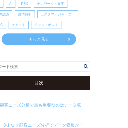
る
X
AI
PBX
テレワーク・在宅
7.顧客ニーズ分析の手法（フレームワーク）8
声認識
感情解析
カスタマージャーニー
つ
OC
チャット
チャットボット
7-1.RFM分析
もっと見る
7-2.デシル分析
7-3.CTB分析
7-4.セグメンテーション分析
7-5.行動トレンド分析
7-6.コホート分析
目次
7-7.LTV分析
7-8.CPM分析
8.顧客ニーズ分析で最も重要なのはデータ収
集
8-1.なぜ顧客ニーズ分析でデータ収集が一