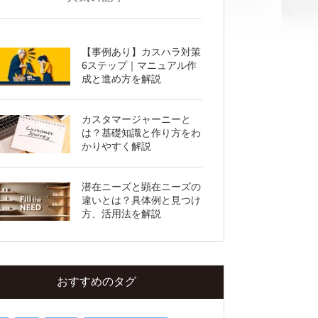
2.顧客ニーズ分析を行うメリット
2-1.ターゲット層を明確化できる
【事例あり】カスハラ対策
2-2.顧客の購買行動を把握できる
6ステップ｜マニュアル作
成と進め方を解説
2-3.顧客体験を向上できる
2-4.マーケティング施策を効率化できる
カスタマージャーニーと
3.顧客ニーズ分析を行うデメリット
は？基礎知識と作り方をわ
かりやすく解説
4.【結論】顧客ニーズ分析は行ったほうが良
い
5.顧客ニーズ分析を実施した企業の成功事例
潜在ニーズと顕在ニーズの
違いとは？具体例と見つけ
6.顧客ニーズ分析を行う4つのステップ
方、活用法を解説
6-1.データ収集
6-2.顧客データ分析
6-3.分析結果の視覚化
おすすめのタグ
6-4.分析結果を製品やサービスに反映させ