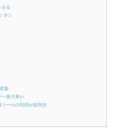
させる
）8つ
タ収集
が一番大事か
専用ツールの利用が効率的