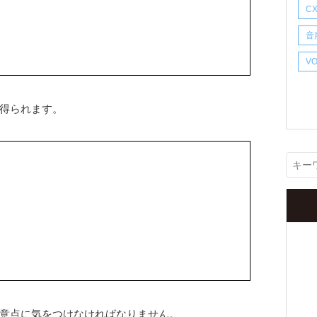
C
音
V
得られます。
意点に気をつけなければなりません。