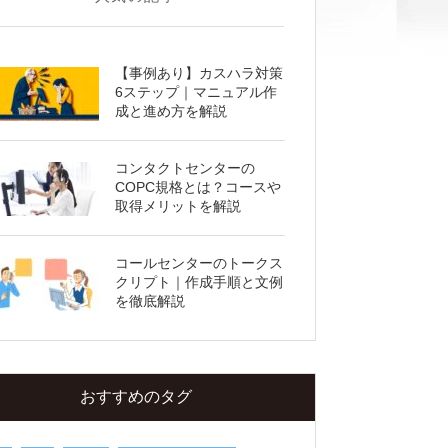
2-1.パーソナライズド広告
2-2.ECサイトのレコメンド機能
【事例あり】カスハラ対策
2-3.SNSのパーソナライズド表示
6ステップ｜マニュアル作
成と進め方を解説
2-4.コンテンツ配信
2-5.メールのパーソナライズ
コンタクトセンターの
2-6.パーソナライズド検索
COPC規格とは？コースや
取得メリットを解説
.「BtoC」と「BtoB」でのパーソナライズの
違い
コールセンターのトークス
4.マーケティングにおいてパーソナライズが
クリプト｜作成手順と文例
重視される理由
を徹底解説
4-1.消費者のニーズが多様化し、マスマー
ケティングに限界が見えた
4-2.顧客自身が必要な情報にアクセスでき
おすすめのタグ
るようになった