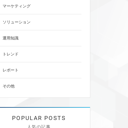
マーケティング
ソリューション
運用知識
トレンド
レポート
1.パーソナライズとは
1-1.「パーソナライズ」の意味とは？
その他
1-2.パーソナライズを実施するしくみ
1-3.パーソナライズと「レコメンド」「カ
スタマイズ」の違い
2.パーソナライズの主な手法6つと企業事例
人気の記事