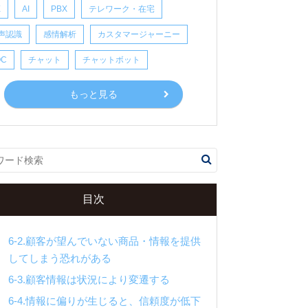
5.パーソナライズのメリット
X
AI
PBX
テレワーク・在宅
声認識
感情解析
カスタマージャーニー
5-1.顧客のニーズにより的確に応えられる
5-2.顧客との信頼関係を築くことができる
OC
チャット
チャットボット
5-3.顧客の継続利用を促せる
もっと見る
5-4.既存の顧客を囲い込むことができる
5-5.潜在ニーズを掘り起こすことができる
5-6.マーケティング施策を効率化できる
6.パーソナライズの危険性・注意点
目次
6-1.精度の高い顧客情報を集めるのは難し
い
6-2.顧客が望んでいない商品・情報を提供
してしまう恐れがある
6-3.顧客情報は状況により変遷する
6-4.情報に偏りが生じると、信頼度が低下