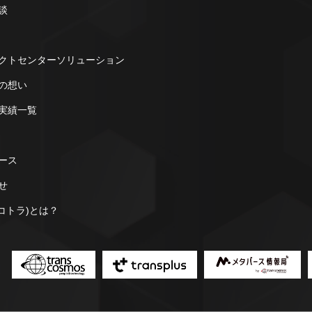
談
クトセンターソリューション
の想い
実績一覧
ース
せ
a(コトラ)とは？