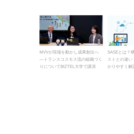
MVVが現場を動かし成果創出へ
SASEとは
―トランスコスモス流の組織づく
ストとの違い
りについてBIZTEL大学で講演
かりやすく解