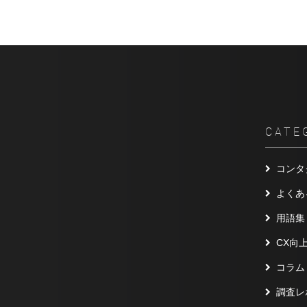
CATE
コンタ
よくあ
用語集
CX向
コラム
調査レ