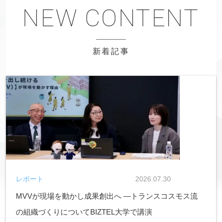
新着記事
レポート
2026.07.30
MVVが現場を動かし成果創出へ ―トランスコスモス流
の組織づくりについてBIZTEL大学で講演