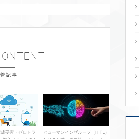
新着記事
？構成要素・ゼロトラ
ヒューマンインザループ（HITL）