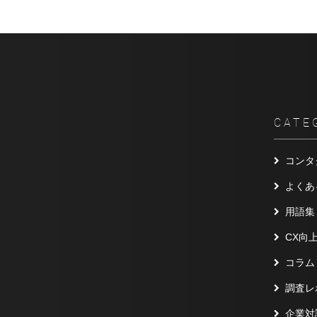
CATE
コンタ
よくあ
用語集
CX向
コラム
調査レ
企業対