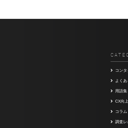
CATE
コンタ
よくあ
用語集
CX向
コラム
調査レ