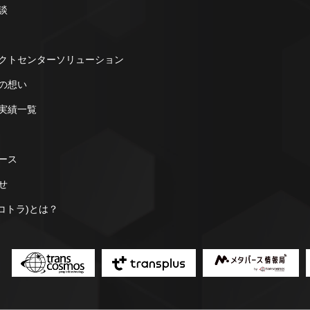
談
クトセンターソリューション
の想い
実績一覧
ース
せ
a(コトラ)とは？