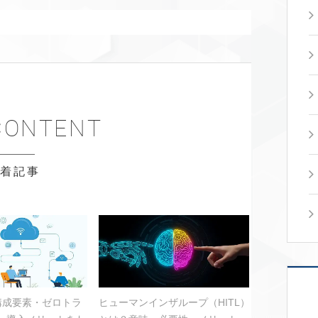
新着記事
？構成要素・ゼロトラ
ヒューマンインザループ（HITL）