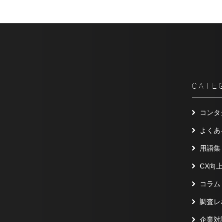
CATE
コンタ
よくあ
用語集
CX向
コラム
調査レ
企業対