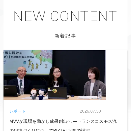
新着記事
レポート
2026.07.30
MVVが現場を動かし成果創出へ ―トランスコスモス流
の組織づくりについてBIZTEL大学で講演