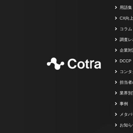
用語集
CX向
コラム
調査レ
企業対
DCCP
コンタ
担当者
業界別
事例
メタバ
お知ら