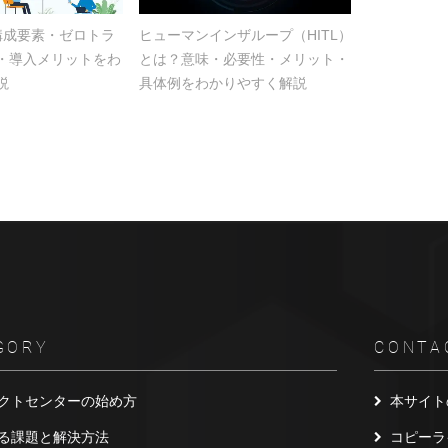
？構成要素・ゼロトラ
ヒューマンインザループ（HITL）
・導入メリットをわ
とは？意味・必要性・メリット・
説
具体例をわかりやすく解説
GORY
CONTA
クトセンターの始め方
本サイト
る課題と解決方法
コピーラ