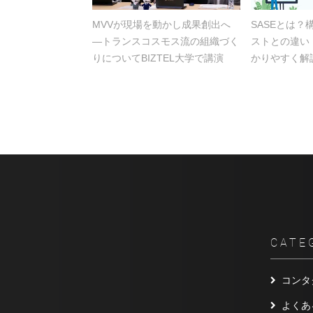
MVVが現場を動かし成果創出へ
SASEとは
―トランスコスモス流の組織づく
ストとの違い
りについてBIZTEL大学で講演
かりやすく解
CATE
コンタ
よくあ