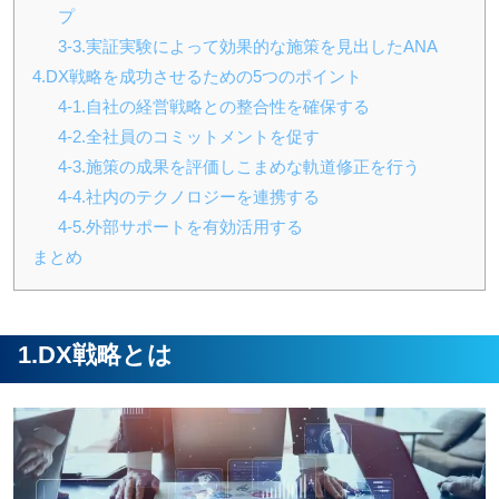
プ
3-3.実証実験によって効果的な施策を見出したANA
4
.DX戦略を成功させるための5つのポイント
4
-1.自社の経営戦略との整合性を確保する
4
-2.全社員のコミットメントを促す
4
-3.施策の成果を評価しこまめな軌道修正を行う
4
-4.社内のテクノロジーを連携する
4
-5.外部サポートを有効活用する
まとめ
1.DX戦略とは