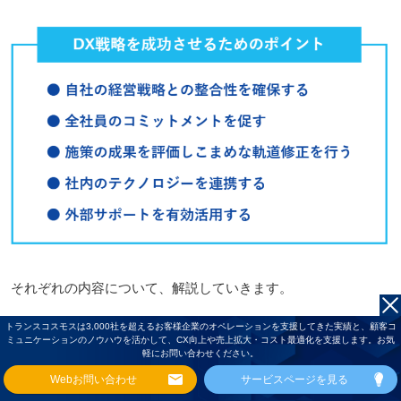
それぞれの内容について、解説していきます。
トランスコスモスは3,000社を超えるお客様企業のオペレーションを支援してきた実績と、顧客コ
ミュニケーションのノウハウを活かして、CX向上や売上拡大・コスト最適化を支援します。お気
軽にお問い合わせください。
4
-1.自社の経営戦略との整合性を確保する
Webお問い合わせ
サービスページを見る