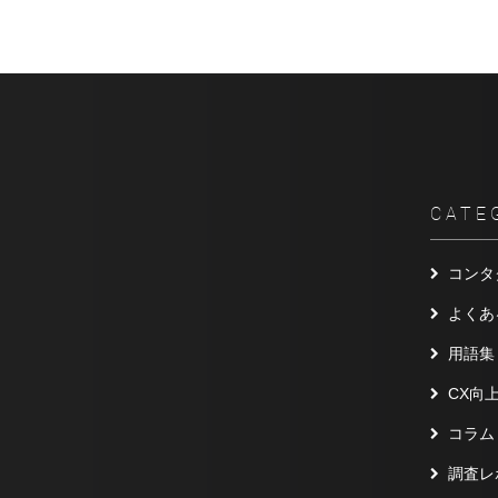
CATE
コンタ
よくあ
用語集
CX向
コラム
調査レ