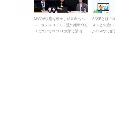
MVVが現場を動かし成果創出へ
SASEとは
―トランスコスモス流の組織づく
ストとの違い
りについてBIZTEL大学で講演
かりやすく解