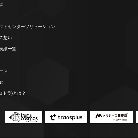
談
クトセンターソリューション
の想い
実績一覧
ース
せ
a(コトラ)とは？