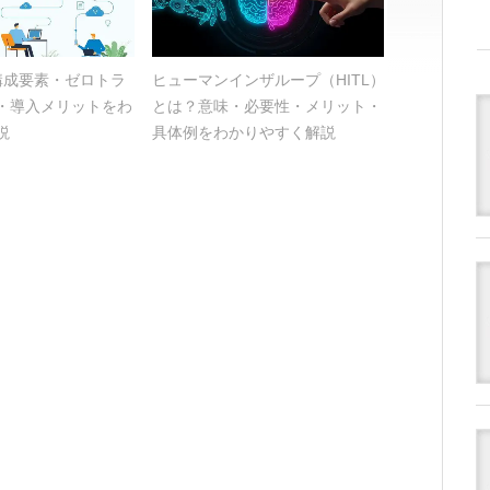
？構成要素・ゼロトラ
ヒューマンインザループ（HITL）
・導入メリットをわ
とは？意味・必要性・メリット・
説
具体例をわかりやすく解説