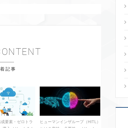
新着記事
？構成要素・ゼロトラ
ヒューマンインザループ（HITL）