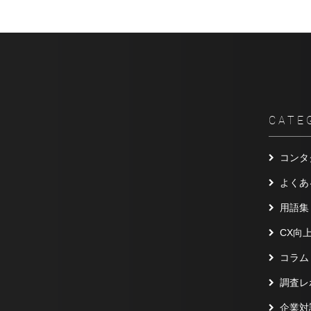
CATE
コンタ
よくあ
用語集
CX向
コラム
調査レ
企業対