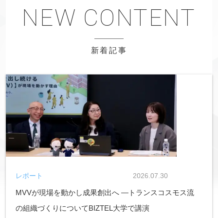
新着記事
レポート
2026.07.30
MVVが現場を動かし成果創出へ ―トランスコスモス流
の組織づくりについてBIZTEL大学で講演