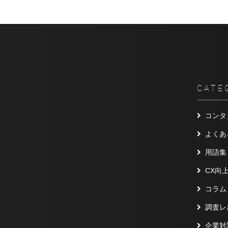
CATE
コンタ
よくあ
用語集
CX向
コラム
調査レ
企業対