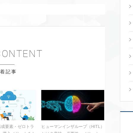
新着記事
？構成要素・ゼロトラ
ヒューマンインザループ（HITL）