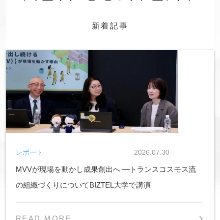
新着記事
レポート
2026.07.30
MVVが現場を動かし成果創出へ ―トランスコスモス流
の組織づくりについてBIZTEL大学で講演
READ MORE