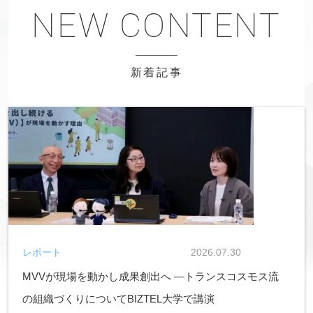
新着記事
レポート
2026.07.30
MVVが現場を動かし成果創出へ ―トランスコスモス流
の組織づくりについてBIZTEL大学で講演