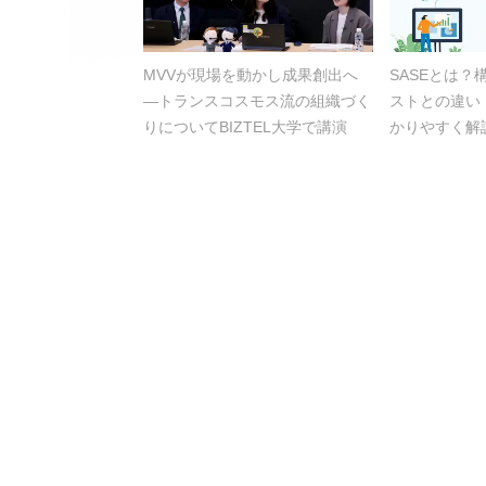
MVVが現場を動かし成果創出へ
SASEとは
―トランスコスモス流の組織づく
ストとの違い
りについてBIZTEL大学で講演
かりやすく解