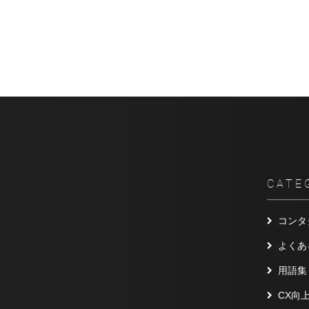
CATE
コンタ
よくあ
用語集
CX向