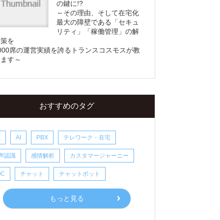
の鍵に!?
～その理由、そして在宅化
最大の障壁である「セキュ
リティ」「稼働管理」の解
決策を
000席の運営実績を誇るトランスコスモスが教
えます～
おすすめのタグ
X
AI
PBX
テレワーク・在宅
声認識
感情解析
カスタマージャーニー
OC
チャット
チャットボット
もっと見る