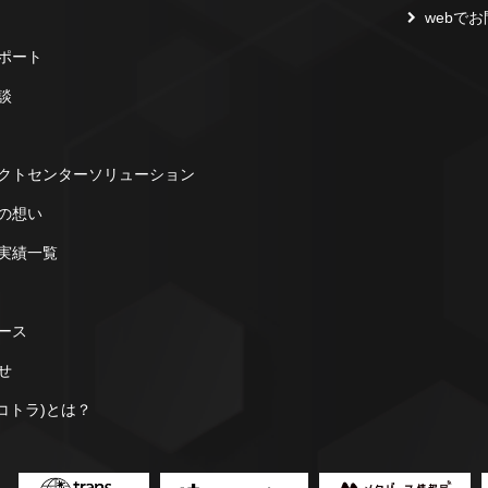
webで
ポート
談
クトセンターソリューション
の想い
実績一覧
ース
せ
a(コトラ)とは？