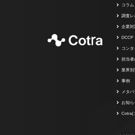
コラム
調査レ
企業対
DCCP
コンタ
担当者
業界別
事例
メタバ
お知ら
Cotr