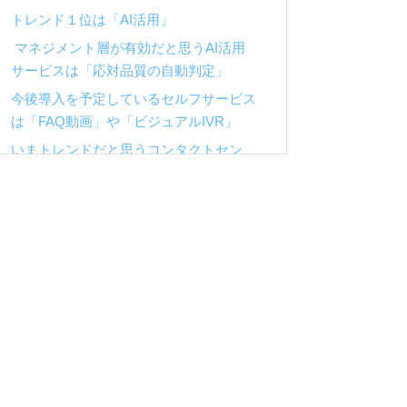
トレンド１位は「AI活用」
マネジメント層が有効だと思うAI活用
サービスは「応対品質の自動判定」
今後導入を予定しているセルフサービス
は「FAQ動画」や「ビジュアルIVR」
いまトレンドだと思うコンタクトセン
ターツールは「チャットボット」
5年後のトレンド予想
CX向上には「顧客行動の把握」が必要、
マネジメント層は「パーソナライズ」や
「コミュニティサイト」にも高い関心
コンタクトセンターの役割は「問題解決
手段」から「パーソナライズされた対
応」へ