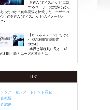
-音声AI(ボイスボット)に対
するユーザーの意識に変化
はあったのか？前年調査と比較したユーザーの
今」の音声AI(ボイスボット)のイメージと
？-
【ビジネスシーンにおける
生成AI利用実態調査
2024】
-業界と業種別に見る生成
Iの利用用途とニーズの変化とは-
目次
コンタクトセンタートレンド調査
調査概要
調査結果