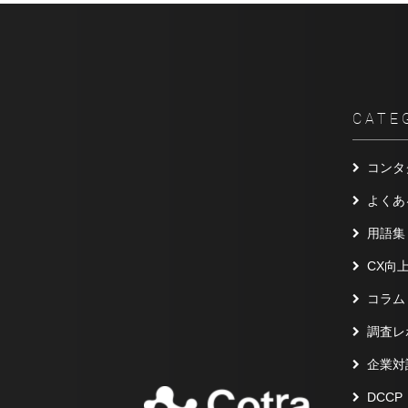
CATE
コンタ
よくあ
用語集
CX向
コラム
調査レ
企業対
DCCP