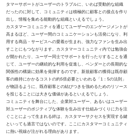
タマーサポートがユーザーのトラブルに、いわば受動的な組織
だったのに対して、コミュニティは積極的に顧客との接点を作り
出し、情報を集める能動的な組織といえるでしょう。
カスタマーコミュニティを通じてユーザーのエンゲージメントが
高まるほど、ユーザー間のコミュニケーションも活発になり、利
用する商品・サービスへの愛着が生まれ、強力なファンを生み出
すことにもつながります。カスタマーコミュニティ内では勉強会
が開かれたり、ユーザー同士でサポートを行ったりすることを通
じて、ユーザーの継続的な利用を促進し、ベンダーとの長期的な
関係性の構築に効果を発揮するのです。新規顧客の獲得は既存顧
客の維持にかかるコストの約5倍必要といわれる「1：5の法則」
が物語るように、既存顧客との結びつきを強めるためのリソース
を投じることには大きな価値があるといえるでしょう。
コミュニティを舞台にした、企業対ユーザー、あるいはユーザー
対ユーザーのポジティブな体験を生み出す仕組みづくりに力を注
ぐことによって生まれる絆は、カスタマーサクセスを実現する鍵
といっても過言ではないのです。ここにカスタマーコミュニティ
に熱い視線が注がれる理由があります。