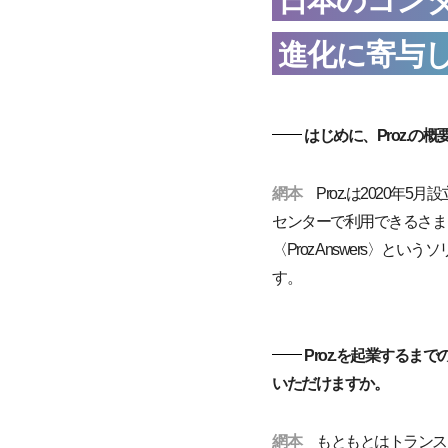
日本のコン
進化に寄与
はじめに、Proz.の
網本
Proz.は2020年
センターで利用できるさま
〈Proz Answers〉
す。
Proz.を起業するま
いただけますか。
網本
もともとはトランス