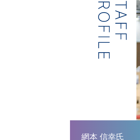
網本 信幸氏