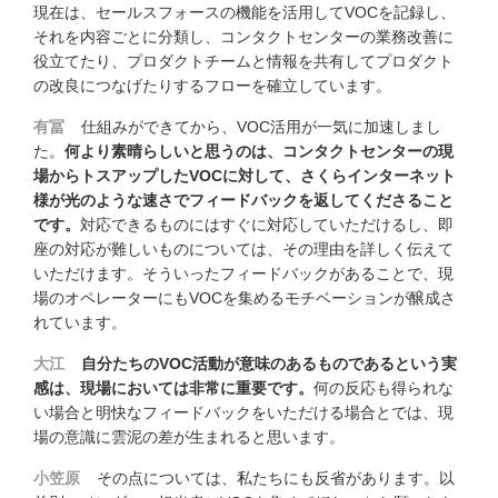
現在は、セールスフォースの機能を活用してVOCを記録し、
それを内容ごとに分類し、コンタクトセンターの業務改善に
役立てたり、プロダクトチームと情報を共有してプロダクト
の改良につなげたりするフローを確立しています。
有冨
仕組みができてから、VOC活用が一気に加速しまし
た。
何より素晴らしいと思うのは、コンタクトセンターの現
場からトスアップしたVOCに対して、さくらインターネット
様が光のような速さでフィードバックを返してくださること
です。
対応できるものにはすぐに対応していただけるし、即
座の対応が難しいものについては、その理由を詳しく伝えて
いただけます。そういったフィードバックがあることで、現
場のオペレーターにもVOCを集めるモチベーションが醸成さ
れています。
大江
自分たちのVOC活動が意味のあるものであるという実
感は、現場においては非常に重要です。
何の反応も得られな
い場合と明快なフィードバックをいただける場合とでは、現
場の意識に雲泥の差が生まれると思います。
小笠原
その点については、私たちにも反省があります。以