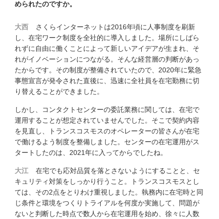
められたのですか。
大西
さくらインターネットは2016年頃に人事制度を刷新
し、在宅ワーク制度を全社的に導入しました。場所にしばら
れずに自由に働くことによって新しいアイデアが生まれ、そ
れがイノベーションにつながる。そんな経営層の判断があっ
たからです。その制度が整備されていたので、2020年に緊急
事態宣言が発令された直後に、迅速に全社員を在宅勤務に切
り替えることができました。
しかし、コンタクトセンターの委託業務に関しては、在宅で
運用することが想定されていませんでした。そこで契約内容
を見直し、トランスコスモスのオペレーターの皆さんが在宅
で働けるよう制度を整備しました。センターの在宅運用がス
タートしたのは、2021年に入ってからでしたね。
大江
在宅でも応対品質を落とさないようにすることと、セ
キュリティ対策をしっかり行うこと。トランスコスモスとし
ては、その2点をとりわけ重視しました。執務内に在宅時と同
じ条件と環境をつくりトライアルを何度か実施して、問題が
ないと判断した時点で数人から在宅運用を始め、徐々に人数