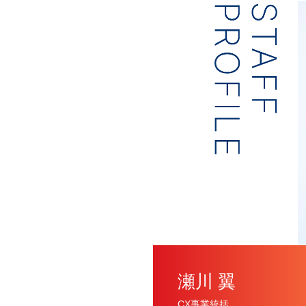
瀬川 翼
CX事業統括