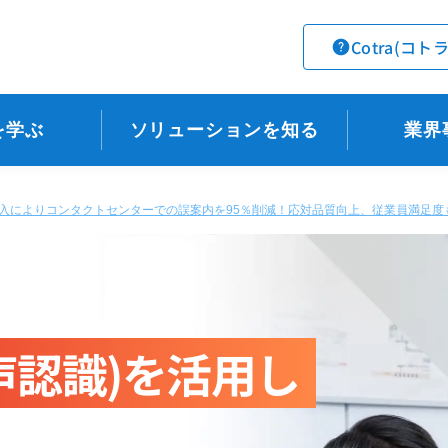
Cotra(コト
を学ぶ
ソリューションを知る
業界
eech〉導入によりコンタクトセンターでの誤案内を95％削減！応対品質向上、従業員満足
声認識)を活用し