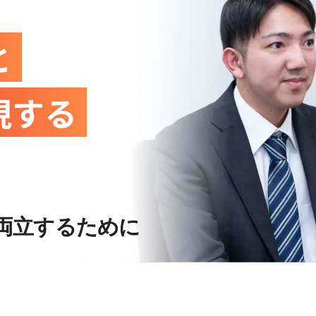
と
現する
両立するために