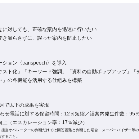
せに対しても、正確な案内を迅速に行いたい
聞き漏らさずに、誤った案内を防止したい
ョン〈transpeech〉を導入
キスト化」「キーワード強調」「資料の自動ポップアップ」「
ン」の各機能を活用する仕組みを構築
か月で以下の成果を実現
合わせ電話に対する保留時間：12％短縮／誤案内発生件数：95
向上（エスカレーション率：17％減少）
：担当オペレーターの判断だけでは回答困難と判断した場合、スーパーバイザー等の
請すること。