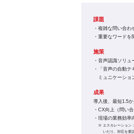
課題
複雑な問い合わ
重要なワードを
施策
音声認識ソリューシ
「音声の自動テ
ミュニケーショ
成果
導入後、最短1.5
CX向上（問い
現場の業務効率
エスカレーション
いだり、対応を要