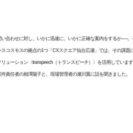
問い合わせに対し、いかに迅速に、いかに正確な案内をするか──。
ンスコスモスの拠点の1つ「CXスクエア仙台広瀬」では、その課題
リューション〈transpeech（トランスピーチ）〉を活用してい
案件責任者の相澤陽子と、現場管理者の瀬川翼に話を聞きました。