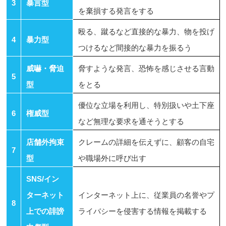
3
暴言型
を棄損する発言をする
殴る、蹴るなど直接的な暴力、物を投げ
4
暴力型
つけるなど間接的な暴力を振るう
威嚇・脅迫
脅すような発言、恐怖を感じさせる言動
5
型
をとる
優位な立場を利用し、特別扱いや土下座
6
権威型
など無理な要求を通そうとする
店舗外拘束
クレームの詳細を伝えずに、顧客の自宅
7
型
や職場外に呼び出す
SNS/イン
ターネット
インターネット上に、従業員の名誉やプ
8
上での誹謗
ライバシーを侵害する情報を掲載する