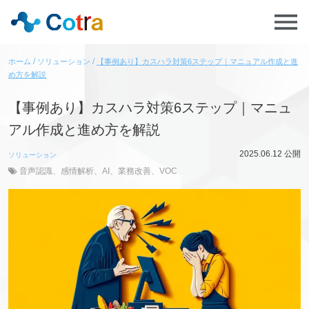
ホーム
ソリューション
【事例あり】カスハラ対策6ステップ｜マニュアル作成と進
め方を解説
【事例あり】カスハラ対策6ステップ｜マニュ
アル作成と進め方を解説
2025.06.12
公開
ソリューション
音声認識
、
感情解析
、
AI
、
業務改善
、
VOC