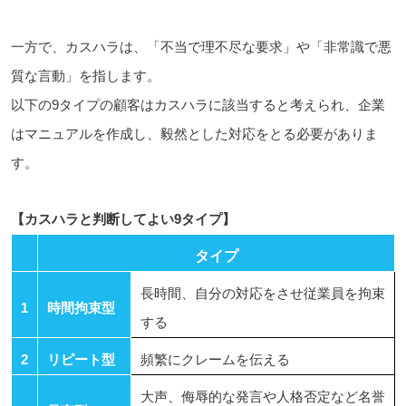
一方で、カスハラは、「不当で理不尽な要求」や「非常識で悪
質な言動」を指します。
以下の9タイプの顧客はカスハラに該当すると考えられ、企業
はマニュアルを作成し、毅然とした対応をとる必要がありま
す。
【カスハラと判断してよい9タイプ】
タイプ
長時間、自分の対応をさせ従業員を拘束
1
時間拘束型
する
2
リピート型
頻繁にクレームを伝える
大声、侮辱的な発言や人格否定など名誉