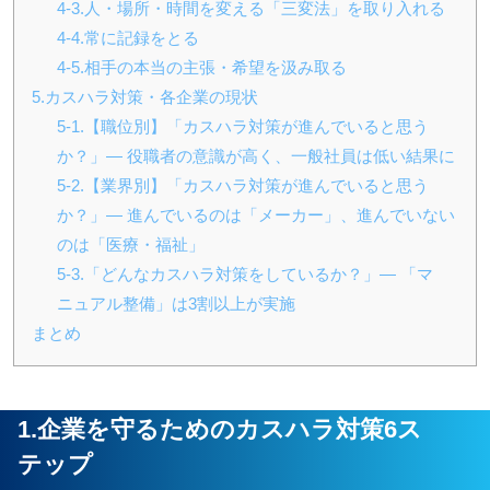
4-3.人・場所・時間を変える「三変法」を取り入れる
4-4.常に記録をとる
4-5.相手の本当の主張・希望を汲み取る
5.カスハラ対策・各企業の現状
5-1.【職位別】「カスハラ対策が進んでいると思う
か？」— 役職者の意識が高く、一般社員は低い結果に
5-2.【業界別】「カスハラ対策が進んでいると思う
か？」— 進んでいるのは「メーカー」、進んでいない
のは「医療・福祉」
5-3.「どんなカスハラ対策をしているか？」— 「マ
ニュアル整備」は3割以上が実施
まとめ
1.企業を守るためのカスハラ対策6ス
テップ