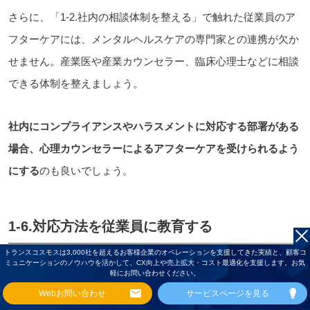
さらに、「1-2.社内の相談体制を整える」で触れた従業員のア
フターケアには、メンタルヘルスケアの専門家との連携が欠か
せません。産業医や産業カウンセラー、臨床心理士などに相談
できる体制を整えましょう。
社内にコンプライアンスやハラスメントに対応する部署がある
場合、心理カウンセラーによるアフターケアを受けられるよう
にする
のも良いでしょう。
1-6.対応方法を従業員に教育する
トランスコスモスは3,000社を超えるお客様企業のオペレーションを支援してきた実績と、顧客コ
ミュニケーションのノウハウを活かして、CX向上や売上拡大・コスト最適化を支援します。お気
ここまでの準備が整ったら、最後に従業員にカスハラ対策を周
軽にお問い合わせください。
知します。
Webお問い合わせ
サービスページを見る